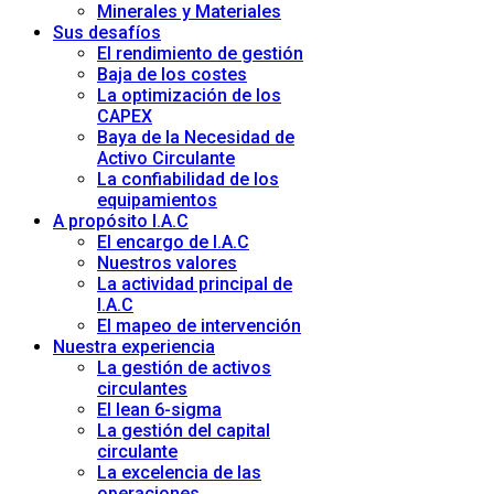
Minerales y Materiales
Sus desafíos
El rendimiento de gestión
Baja de los costes
La optimización de los
CAPEX
Baya de la Necesidad de
Activo Circulante
La confiabilidad de los
equipamientos
A propósito I.A.C
El encargo de I.A.C
Nuestros valores
La actividad principal de
I.A.C
El mapeo de intervención
Nuestra experiencia
La gestión de activos
circulantes
El lean 6-sigma
La gestión del capital
circulante
La excelencia de las
operaciones