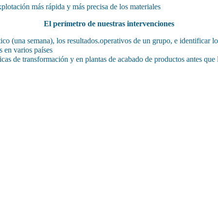
plotación más rápida y más precisa de los materiales
El perímetro de nuestras intervenciones
tico (una semana), los
resultados.operativos de un grupo, e identificar lo
s en varios países
ricas de transformación y en
plantas de acabado de productos antes que l
 de 20 años un enfoque integrado del ren