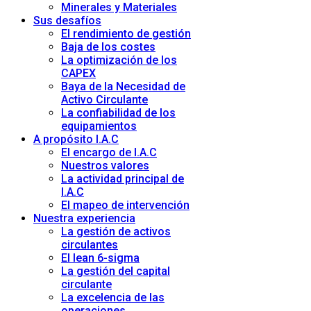
Minerales y Materiales
Sus desafíos
El rendimiento de gestión
Baja de los costes
La optimización de los
CAPEX
Baya de la Necesidad de
Activo Circulante
La confiabilidad de los
equipamientos
A propósito I.A.C
El encargo de I.A.C
Nuestros valores
La actividad principal de
I.A.C
El mapeo de intervención
Nuestra experiencia
La gestión de activos
circulantes
El lean 6-sigma
La gestión del capital
circulante
La excelencia de las
operaciones