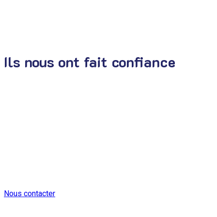
Ils nous ont fait confiance
Nous avons développé et affiné depuis
maintenant 20 ans une approche
intégrée de la performance
Nous contacter