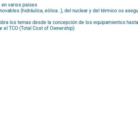
a en varios países
ovables (hidráulica, eólica…), del nuclear y del térmico os aseg
s cobra los temas desde la concepción de los equipamientos has
r el TCO (Total Cost of Ownership)
 de 20 años un enfoque integrado del ren