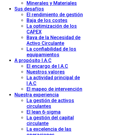
Minerales y Materiales
Sus desafíos
El rendimiento de gestión
Baja de los costes
La optimización de los
CAPEX
Baya de la Necesidad de
Activo Circulante
La confiabilidad de los
equipamientos
A propósito I.A.C
El encargo de I.A.C
Nuestros valores
La actividad principal de
I.A.C
El mapeo de intervención
Nuestra experiencia
La gestión de activos
circulantes
El lean 6-sigma
La gestión del capital
circulante
La excelencia de las
operaciones