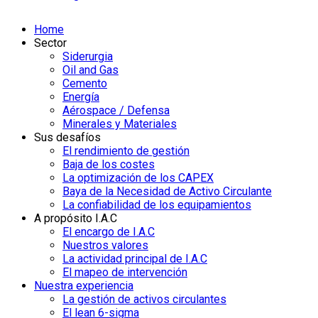
Home
Sector
Siderurgia
Oil and Gas
Cemento
Energía
Aérospace / Defensa
Minerales y Materiales
Sus desafíos
El rendimiento de gestión
Baja de los costes
La optimización de los CAPEX
Baya de la Necesidad de Activo Circulante
La confiabilidad de los equipamientos
A propósito I.A.C
El encargo de I.A.C
Nuestros valores
La actividad principal de I.A.C
El mapeo de intervención
Nuestra experiencia
La gestión de activos circulantes
El lean 6-sigma