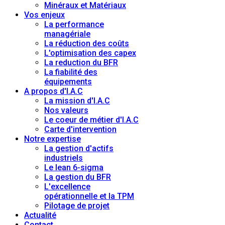
Minéraux et Matériaux
Vos enjeux
La performance
managériale
La réduction des coûts
L'optimisation des capex
La reduction du BFR
La fiabilité des
équipements
A propos d'I.A.C
La mission d'I.A.C
Nos valeurs
Le coeur de métier d'I.A.C
Carte d'intervention
Notre expertise
La gestion d'actifs
industriels
Le lean 6-sigma
La gestion du BFR
L'excellence
opérationnelle et la TPM
Pilotage de projet
Actualité
Contact